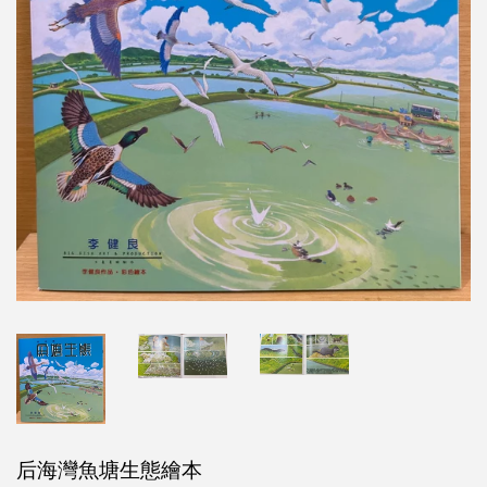
后海灣魚塘生態繪本