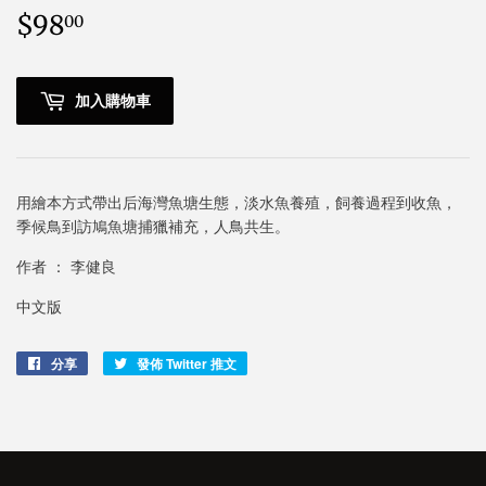
$98
$98.00
00
加入購物車
用繪本方式帶出后海灣魚塘生態，淡水魚養殖，飼養過程到收魚，
季候鳥到訪鳩魚塘捕獵補充，人鳥共生。
作者 ： 李健良
中文版
分享
分
發佈 Twitter 推文
在
享
Twitter
至
上
Facebook
發
佈
推