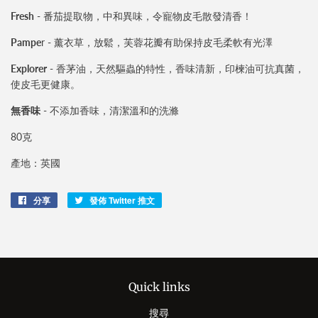
Fresh
- 番茄提取物，中和異味，令寵物皮毛散發清香！
Pampe
r - 薰衣草，放鬆，芙蓉花瓣有助保持皮毛柔軟有光澤
Explorer
- 香茅油，天然驅蟲的特性，香味清新，印楝油可抗真菌，
使皮毛更健康。
無香味
- 不添加香味，清潔溫和的洗滌
80克
產地：英國
分享
分
發佈 Twitter 推文
在
享
Twitter
至
上
Facebook
發
佈
推
Quick links
文
搜尋