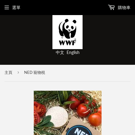
選單
購物車
中文
English
›
主頁
NED 寵物梘